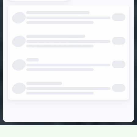
35 RUE D’ORLY, LAVAL (QC)
Pavillon du cohabitat
intergénérationnel
À DEUX PAS DU MÉTRO CARTIER
À LOUER POUR ÉVÉNEMENTS
ANNÉE
2025