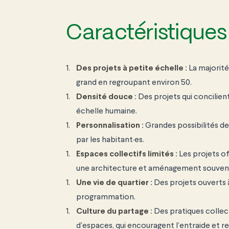
Caractéristiques 
Des projets à petite échelle :
La majorit
grand en
regroupant environ 50.
Densité douce :
Des projets qui
concilien
échelle humaine.
Personnalisation :
Grandes possibilités d
par les
habitant·es.
Espaces
collectifs limités :
Les projets o
une architecture et
aménagement souve
Une vie de quartier :
Des projets ouverts 
programmation.
Culture du
partage :
Des pratiques
collec
d’espaces,
qui encouragent
l’entraide et 