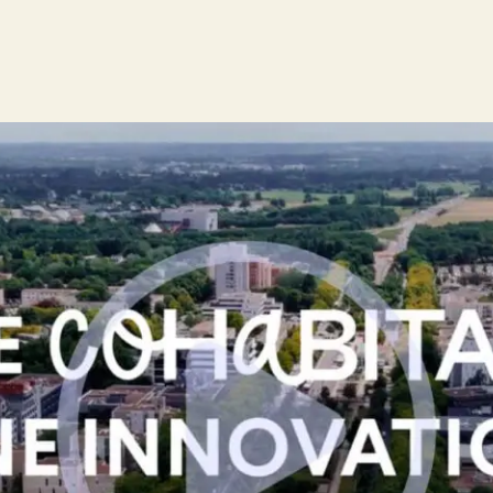
savoir plus sur le
tat
V