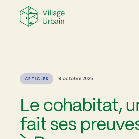
14 octobre 2025
ARTICLES
27 août 2025
GUIDES
GUIDES
Le cohabitat, u
Acheter un logement dans
Pour en 
Un Village à Lachine – Les
cohabi
fait ses preuve
étapes
27 août 2025
GUIDES
GUIDES