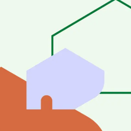
savoir plus sur le
tat
V