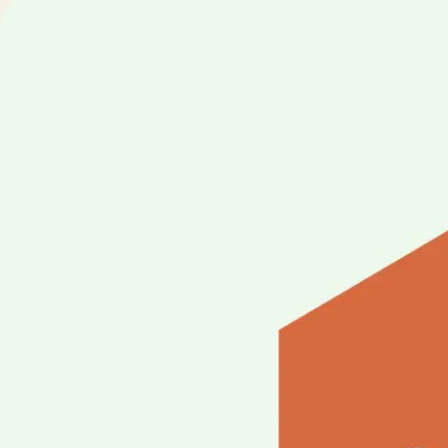
Acheter un logement dans
Pour en 
Un Village à Lachine – Les
cohabi
étapes