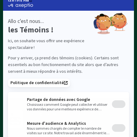
Parlons-nous
NOUS SUIVRE
Facebook
Instagram
Linkedin
Infolettre
COURRIEL
Village Urbain est fier de contribuer à
l’économie sociale québécoise.
Licence RBQ : 5844-7004-01